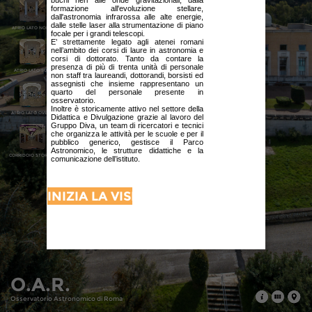
buchi neri alle onde gravitazionali, dalla
formazione all'evoluzione stellare,
dall'astronomia infrarossa alle alte energie,
dalle stelle laser alla strumentazione di piano
ATRIO LATO NORD
focale per i grandi telescopi.
E’ strettamente legato agli atenei romani
nell’ambito dei corsi di laure in astronomia e
corsi di dottorato. Tanto da contare la
presenza di più di trenta unità di personale
ATRIO LATO SUD
non staff tra laureandi, dottorandi, borsisti ed
assegnisti che insieme rappresentano un
quarto del personale presente in
osservatorio.
Inoltre è storicamente attivo nel settore della
ATRIO LATO OVEST
Didattica e Divulgazione grazie al lavoro del
Gruppo Diva, un team di ricercatori e tecnici
che organizza le attività per le scuole e per il
pubblico generico, gestisce il Parco
Astronomico, le strutture didattiche e la
CORRIDOIO STORICO
comunicazione dell’istituto.
INIZIA LA VISITA
SALA SECCHI
SALA KIRCHER
O.A.R.
CUPOLA
Osservatorio Astronomico di Roma