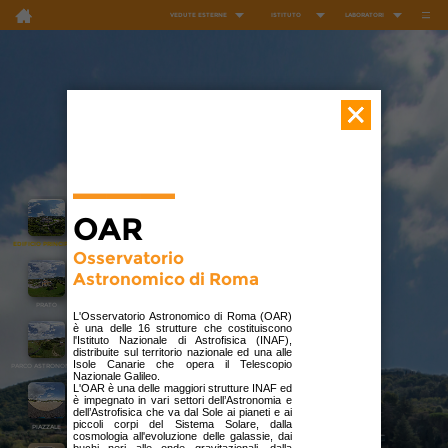
VEDUTE ESTERNE
ISTITUTO
LABORATORI
___
OAR
EDIFICIO PRINCIPALE
Osservatorio 
Astronomico di Roma
PRATO
L'Osservatorio Astronomico di Roma (OAR)
è una delle 16 strutture che costituiscono
l'Istituto Nazionale di Astrofisica (INAF),
distribuite sul territorio nazionale ed una alle
Isole Canarie che opera il Telescopio
PARCO ASTRONOMICO
Nazionale Galileo.
L'OAR è una delle maggiori strutture INAF ed
è impegnato in vari settori dell’Astronomia e
dell’Astrofisica che va dal Sole ai pianeti e ai
piccoli corpi del Sistema Solare, dalla
PIAZZALE
cosmologia all'evoluzione delle galassie, dai