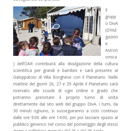
Il
grupp
o DivA
(DIVul
gazion
e
Astron
omica
) dell’OAR contribuirà alla divulgazione della cultura
scientifica per grandi e bambini e sarà presente al
Galoppatoio di Villa Borghese con il Planetario. Nelle
mattine dei giorni 26, 27 e 29 Aprile il Planetario sarà
riservato alle scuole di ogni ordine e grado che
potranno prenotare il proprio turno di visita
direttamente dal sito web del gruppo DivA. I turni, da
30 minuti ognuno, si susseguiranno a ciclo continuo
dalle ore 9:00 alle ore 14:00, per poi lasciare spazio al
pubblico generico nel corso del pomeriggio degli stessi
giorni e nell’intera giornata del 25 e del 28 Aprile.