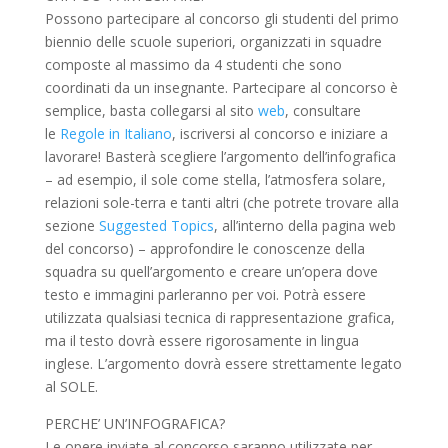
Possono partecipare al concorso gli studenti del primo
biennio delle scuole superiori, organizzati in squadre
composte al massimo da 4 studenti che sono
coordinati da un insegnante. Partecipare al concorso è
semplice, basta collegarsi al sito
web
, consultare
le
Regole in Italiano
, iscriversi al concorso e iniziare a
lavorare! Basterà scegliere l’argomento dell’infografica
– ad esempio, il sole come stella, l’atmosfera solare,
relazioni sole-terra e tanti altri (che potrete trovare alla
sezione
Suggested Topics
, all’interno della pagina web
del concorso) – approfondire le conoscenze della
squadra su quell’argomento e creare un’opera dove
testo e immagini parleranno per voi. Potrà essere
utilizzata qualsiasi tecnica di rappresentazione grafica,
ma il testo dovrà essere rigorosamente in lingua
inglese. L’argomento dovrà essere strettamente legato
al SOLE.
PERCHE’ UN’INFOGRAFICA?
Le opere inviate al concorso saranno utilizzate per