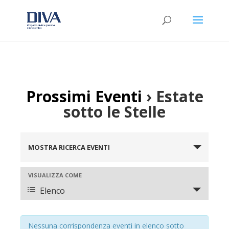
Prossimi Eventi
› Estate
sotto le Stelle
Eventi
Ricerca
MOSTRA RICERCA EVENTI
e
viste
Evento
VISUALIZZA COME
Viste
Navigazione
Elenco
Navigazione
Nessuna corrispondenza eventi in elenco sotto