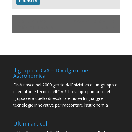
PRENOTA
«
Guardiamo
SPAZIO 2019 – The
insieme le stelle
Dish
»
Il gruppo DivA – Divulgazione
Astronomica
DivA nasce nel 2000 grazie dall’iniziativa di un gruppo di
ricercatori e tecnici dell’OAR. Lo scopo primario del
gruppo era quello di esplorare nuovi linguaggi e
tecnologie innovative per raccontare l’astronomia.
Ultimi articoli