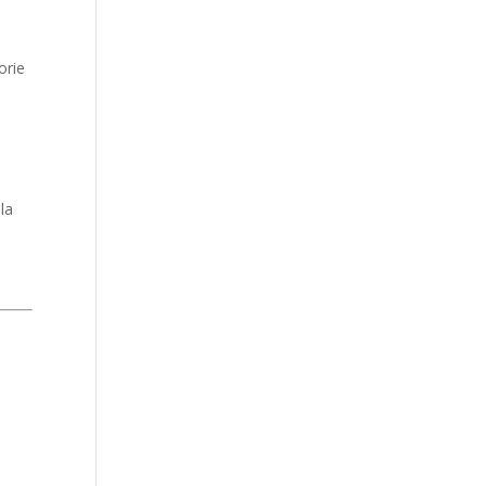
orie
la