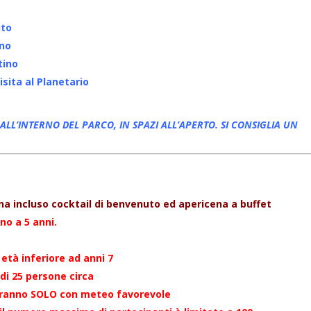
uto
ano
tino
isita al Planetario
 ALL’INTERNO DEL PARCO, IN SPAZI ALL’APERTO. SI CONSIGLIA UN
ona incluso cocktail di benvenuto ed apericena a buffet
no a 5 anni.
 età inferiore ad anni 7
 di 25 persone circa
ueranno SOLO con meteo favorevole