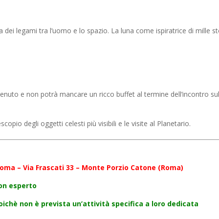
a dei legami tra l’uomo e lo spazio.
La luna come ispiratrice di mille st
nvenuto e non potrà mancare un ricco buffet al termine dell’incontro sul
opio degli oggetti celesti più visibili e le visite al Planetario.
Roma – Via Frascati 33 – Monte Porzio Catone (Roma)
non esperto
oichè non è prevista un’attività specifica a loro dedicata