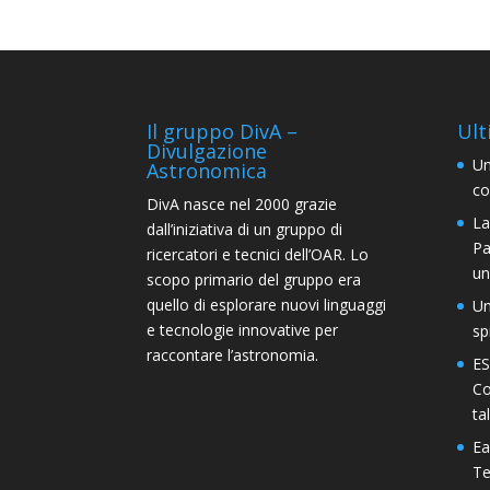
Il gruppo DivA –
Ult
Divulgazione
Un
Astronomica
co
DivA nasce nel 2000 grazie
La
dall’iniziativa di un gruppo di
Pa
ricercatori e tecnici dell’OAR. Lo
un
scopo primario del gruppo era
quello di esplorare nuovi linguaggi
Un
e tecnologie innovative per
sp
raccontare l’astronomia.
ES
Co
ta
Ea
Te