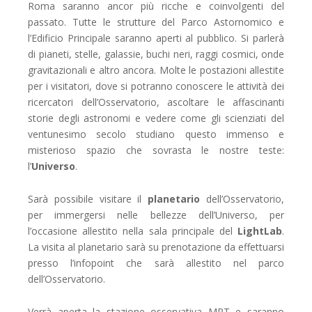
Roma saranno ancor più ricche e coinvolgenti del
passato. Tutte le strutture del Parco Astornomico e
l’Edificio Principale saranno aperti al pubblico. Si parlerà
di pianeti, stelle, galassie, buchi neri, raggi cosmici, onde
gravitazionali e altro ancora. Molte le postazioni allestite
per i visitatori, dove si potranno conoscere le attività dei
ricercatori dell’Osservatorio, ascoltare le affascinanti
storie degli astronomi e vedere come gli scienziati del
ventunesimo secolo studiano questo immenso e
misterioso spazio che sovrasta le nostre teste:
l’
Universo
.
Sarà possibile visitare il
planetario
dell’Osservatorio,
per immergersi nelle bellezze dell’Universo, per
l’occasione allestito nella sala principale del
LightLab
.
La visita al planetario sarà su prenotazione da effettuarsi
presso l’infopoint che sarà allestito nel parco
dell’Osservatorio.
Verrà aperta la stazione osservativa MPT e saranno