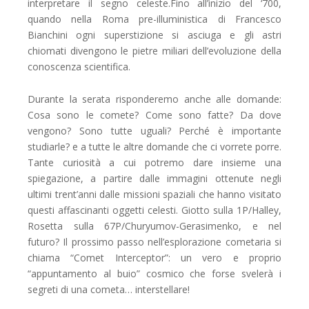
interpretare il segno celeste.Fino all’inizio del ‘700,
quando nella Roma pre-illuministica di Francesco
Bianchini ogni superstizione si asciuga e gli astri
chiomati divengono le pietre miliari dell’evoluzione della
conoscenza scientifica.
Durante la serata risponderemo anche alle domande:
Cosa sono le comete? Come sono fatte? Da dove
vengono? Sono tutte uguali? Perché è importante
studiarle? e a tutte le altre domande che ci vorrete porre.
Tante curiosità a cui potremo dare insieme una
spiegazione, a partire dalle immagini ottenute negli
ultimi trent’anni dalle missioni spaziali che hanno visitato
questi affascinanti oggetti celesti. Giotto sulla 1P/Halley,
Rosetta sulla 67P/Churyumov-Gerasimenko, e nel
futuro? Il prossimo passo nell’esplorazione cometaria si
chiama “Comet Interceptor”: un vero e proprio
“appuntamento al buio” cosmico che forse svelerà i
segreti di una cometa… interstellare!