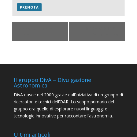
PRENOTA
«
Festival della
SPAZIO 2019 –
Luna
Pandorum
»
Il gruppo DivA – Divulgazione
Astronomica
DivA nasce nel 2000 grazie dall’iniziativa di un gruppo di
ricercatori e tecnici dell’OAR. Lo scopo primario del
gruppo era quello di esplorare nuovi linguaggi e
tecnologie innovative per raccontare l’astronomia.
Ultimi articoli