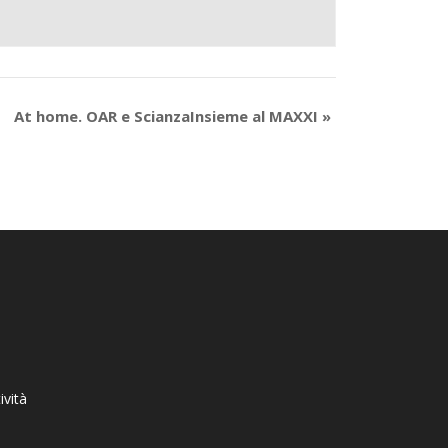
At home. OAR e ScianzaInsieme al MAXXI
»
ività