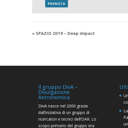
PRENOTA
«
SPAZIO 2019 – Deep impact
Il gruppo DivA –
Ult
Divulgazione
Un
Astronomica
co
DivA nasce nel 2000 grazie
La
dall’iniziativa di un gruppo di
Pa
ricercatori e tecnici dell’OAR. Lo
un
scopo primario del gruppo era