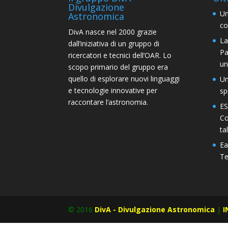
Divulgazione
Un
Astronomica
co
DivA nasce nel 2000 grazie
La
dall’iniziativa di un gruppo di
Pa
ricercatori e tecnici dell’OAR. Lo
un
scopo primario del gruppo era
quello di esplorare nuovi linguaggi
Un
e tecnologie innovative per
sp
raccontare l’astronomia.
ES
Co
ta
Ea
Te
© 2016
DivA - Divulgazione Astronomica
|
I