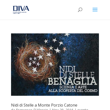
Nidi di Stelle a Monte Porzio Catone
da
Francesco D'Alessio
|
Nov 29, 2016
|
evento