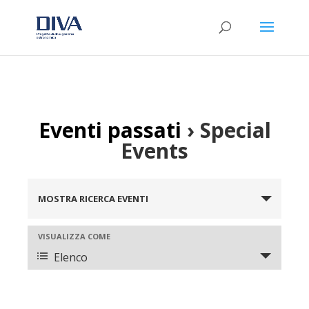
Eventi passati
› Special
Events
Eventi
Ricerca
MOSTRA RICERCA EVENTI
e
viste
Evento
VISUALIZZA COME
Viste
Navigazione
Elenco
Navigazione