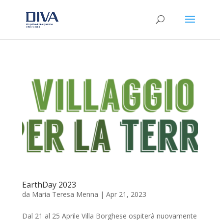
EarthDay 2023
da
Maria Teresa Menna
|
Apr 21, 2023
Dal 21 al 25 Aprile Villa Borghese ospiterà nuovamente