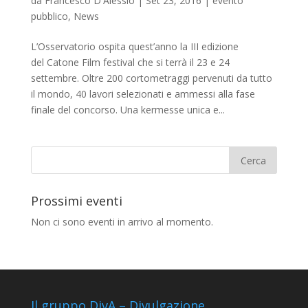
da
Francesco D'Alessio
|
Set 23, 2016
|
evento
pubblico
,
News
L’Osservatorio ospita quest’anno la III edizione
del Catone Film festival che si terrà il 23 e 24
settembre. Oltre 200 cortometraggi pervenuti da tutto
il mondo, 40 lavori selezionati e ammessi alla fase
finale del concorso. Una kermesse unica e...
Prossimi eventi
Non ci sono eventi in arrivo al momento.
Il gruppo DivA – Divulgazione